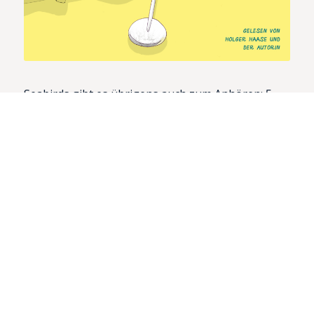
Seabirds gibt es übrigens auch zum Anhören: 5
Stunden Kreuzfahrtwelt gelesen von
Filmregisseur Holger Haase und mir.
Downloaden oder streamen könnt ihr das gute
Stück überall
HIER