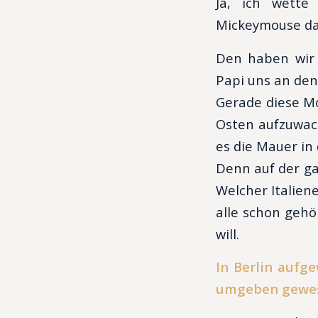
Ja, ich wette
Mickeymouse da
Den haben wir 
Papi uns an den
Gerade diese M
Osten aufzuwach
es die Mauer in 
Denn auf der g
Welcher Italien
alle schon gehö
will.
In Berlin aufg
umgeben gewes