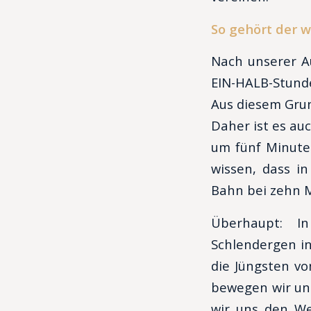
So gehört der w
Nach unserer A
EIN-HALB-Stunde
Aus diesem Grun
Daher ist es au
um fünf Minuten
wissen, dass i
Bahn bei zehn 
Überhaupt: I
Schlendergen in
die Jüngsten vo
bewegen wir uns
wir uns den We