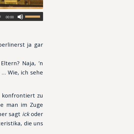
00:00
berlinerst ja gar
ltern? Naja, ’n
. … Wie, ich sehe
 konfrontiert zu
die man im Zuge
ner sagt
ick
oder
ristika, die uns