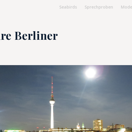
Seabirds
Sprechproben
Mode
re Berliner