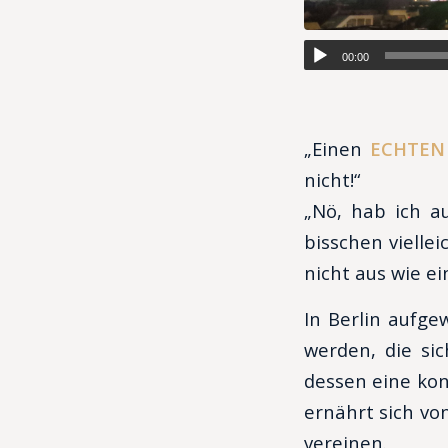
00:00
„Einen
ECHTEN 
nicht!“
„Nö, hab ich a
bisschen viellei
nicht aus wie ei
In Berlin aufge
werden, die si
dessen eine kon
ernährt sich vo
vereinen.