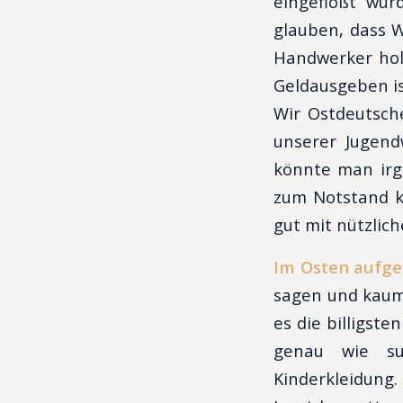
eingeflößt wur
glauben, dass W
Handwerker hol
Geldausgeben is
Wir Ostdeutsch
unserer Jugend
könnte man irg
zum Notstand k
gut mit nützlic
Im Osten aufg
sagen und kaum 
es die billigst
genau wie sup
Kinderkleidung.