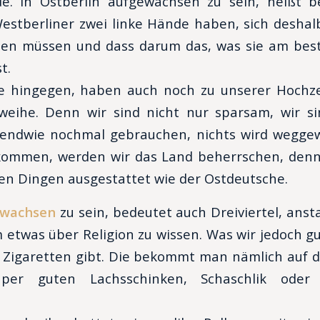
de. In Ostberlin aufgewachsen zu sein, heißt be
estberliner zwei linke Hände haben, sich deshalb
en müssen und dass darum das, was sie am bes
t.
e hingegen, haben auch noch zu unserer Hochze
weihe. Denn wir sind nicht nur sparsam, wir sin
endwie nochmal gebrauchen, nichts wird weggewo
ommen, werden wir das Land beherrschen, denn
hen Dingen ausgestattet wie der Ostdeutsche.
ewachsen
zu sein, bedeutet auch Dreiviertel, ansta
etwas über Religion zu wissen. Was wir jedoch gut
en Zigaretten gibt. Die bekommt man nämlich auf
er guten Lachsschinken, Schaschlik oder s