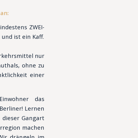
an:
indestens ZWEI-
nd ist ein Kaff.
rkehrsmittel nur
authals, ohne zu
tlichkeit einer
Einwohner das
Berliner! Lernen
n dieser Gangart
derregion machen
Wir drängeln im