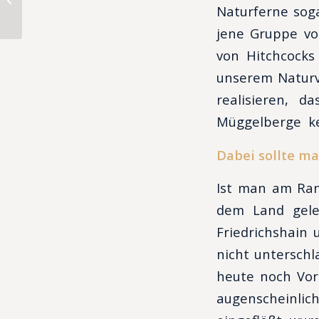
Naturferne soga
jene Gruppe vo
von Hitchcocks 
unserem Naturv
realisieren, 
Müggelberge ke
Dabei sollte m
Ist man am Ran
dem Land gele
Friedrichshain
nicht untersch
heute noch Voru
augenscheinli